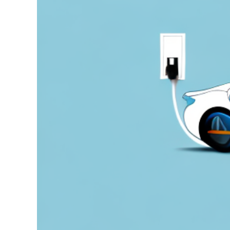
grösseres
Bild