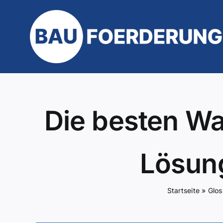
Zum
Inhalt
springen
Die besten Wa
Lösung
Startseite
»
Glos