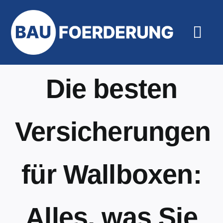
Zum
Inhalt
springen
Togg
Navi
Hilfe un
Die besten
Versicherungen
für Wallboxen:
Alles, was Sie