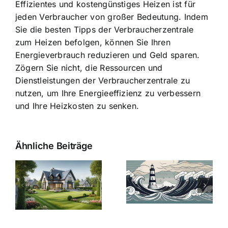
Effizientes und kostengünstiges Heizen ist für
jeden Verbraucher von großer Bedeutung. Indem
Sie die besten Tipps der Verbraucherzentrale
zum Heizen befolgen, können Sie Ihren
Energieverbrauch reduzieren und Geld sparen.
Zögern Sie nicht, die Ressourcen und
Dienstleistungen der Verbraucherzentrale zu
nutzen, um Ihre Energieeffizienz zu verbessern
und Ihre Heizkosten zu senken.
Ähnliche Beiträge
Die Evolution
Bauzinsen im
der
Sturm: Die
Bauzinsen: Ein
aktuelle
e
Blick in die
Entwicklung
Vergangenheit
beleuchtet.
und Zukunft.