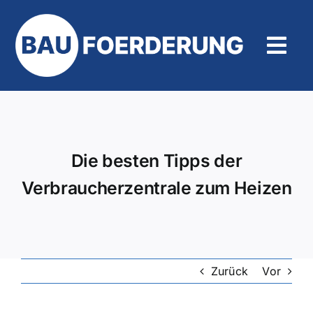
Zum
Inhalt
springen
Tog
Navi
Hilfe und Kontakt
Die besten Tipps der
Verbraucherzentrale zum Heizen
Zurück
Vor