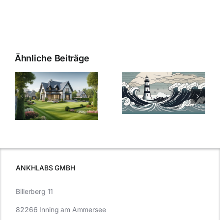
Ähnliche Beiträge
Die Evolution
Bauzinsen im
der
Sturm: Die
Bauzinsen: Ein
aktuelle
e
Blick in die
Entwicklung
Vergangenheit
beleuchtet.
und Zukunft.
ANKHLABS GMBH
Billerberg 11
82266 Inning am Ammersee