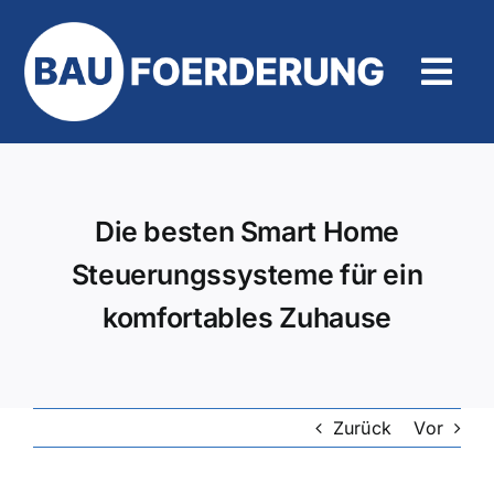
Zum
Inhalt
springen
Tog
Navi
Hilfe und Kontakt
Die besten Smart Home
Steuerungssysteme für ein
komfortables Zuhause
Zurück
Vor