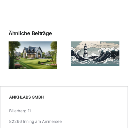
Ähnliche Beiträge
Die Evolution
Bauzinsen im
der
Sturm: Die
Bauzinsen: Ein
aktuelle
e
Blick in die
Entwicklung
Vergangenheit
beleuchtet.
und Zukunft.
ANKHLABS GMBH
Billerberg 11
82266 Inning am Ammersee