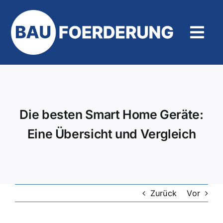
Zum
Inhalt
springen
Tog
Navi
Hilfe und Kontakt
Die besten Smart Home Geräte:
Eine Übersicht und Vergleich
Zurück
Vor