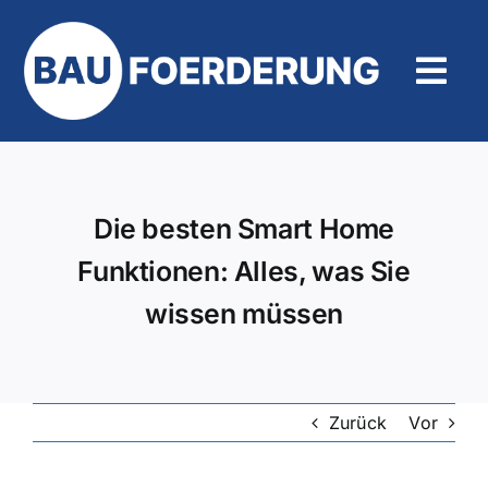
Zum
Inhalt
springen
Tog
Navi
Hilfe und Kontakt
Die besten Smart Home
Funktionen: Alles, was Sie
wissen müssen
Zurück
Vor