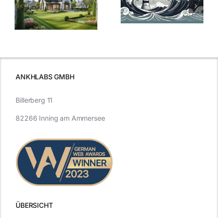
Sturm: Die
Bauzinsen: Ein
aktuelle
e
Blick in die
Entwicklung
Vergangenheit
beleuchtet.
und Zukunft.
ANKHLABS GMBH
Billerberg 11
82266 Inning am Ammersee
ÜBERSICHT