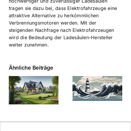
hochwertiger und zuverlässiger Ladesäulen
tragen sie dazu bei, dass Elektrofahrzeuge eine
attraktive Alternative zu herkömmlichen
Verbrennungsmotoren werden. Mit der
steigenden Nachfrage nach Elektrofahrzeugen
wird die Bedeutung der Ladesäulen-Hersteller
weiter zunehmen.
Ähnliche Beiträge
Die Evolution
Bauzinsen im
der
Sturm: Die
Bauzinsen: Ein
aktuelle
e
Blick in die
Entwicklung
Vergangenheit
beleuchtet.
und Zukunft.