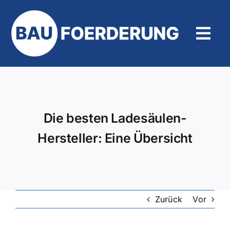
Zum
Inhalt
springen
Tog
Navi
Hilfe und Kontakt
Die besten Ladesäulen-
Hersteller: Eine Übersicht
Zurück
Vor