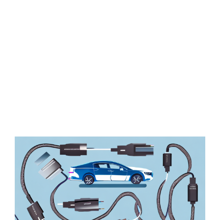
Zeige
grösseres
Bild