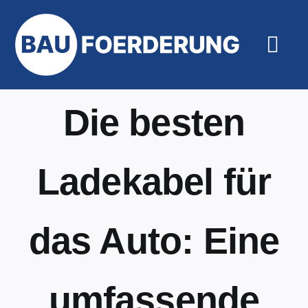
Zum
Inhalt
springen
Togg
Navi
Hilfe un
Die besten
Ladekabel für
das Auto: Eine
umfassende