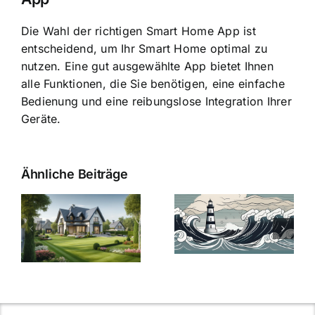
Die Wahl der richtigen Smart Home App ist
entscheidend, um Ihr Smart Home optimal zu
nutzen. Eine gut ausgewählte App bietet Ihnen
alle Funktionen, die Sie benötigen, eine einfache
Bedienung und eine reibungslose Integration Ihrer
Geräte.
Ähnliche Beiträge
Die Evolution
Bauzinsen im
der
Sturm: Die
Bauzinsen: Ein
aktuelle
e
Blick in die
Entwicklung
Vergangenheit
beleuchtet.
und Zukunft.