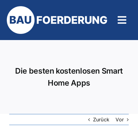
Zum
Inhalt
springen
Tog
Navi
Hilfe und Kontakt
Die besten kostenlosen Smart
Home Apps
Zurück
Vor