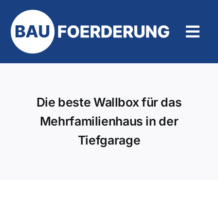
Zum
Inhalt
springen
Tog
Navi
Hilfe und Kontakt
Die beste Wallbox für das
Mehrfamilienhaus in der
Tiefgarage