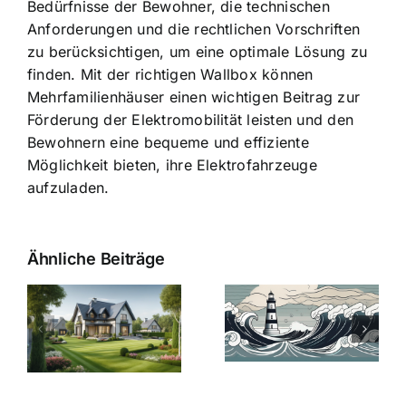
Bedürfnisse der Bewohner, die technischen
Anforderungen und die rechtlichen Vorschriften
zu berücksichtigen, um eine optimale Lösung zu
finden. Mit der richtigen Wallbox können
Mehrfamilienhäuser einen wichtigen Beitrag zur
Förderung der Elektromobilität leisten und den
Bewohnern eine bequeme und effiziente
Möglichkeit bieten, ihre Elektrofahrzeuge
aufzuladen.
Ähnliche Beiträge
Die Evolution
Bauzinsen im
der
Sturm: Die
Bauzinsen: Ein
aktuelle
e
Blick in die
Entwicklung
Vergangenheit
beleuchtet.
und Zukunft.