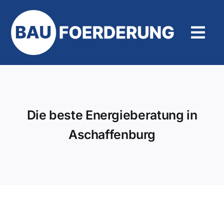
Zum
Inhalt
springen
Tog
Navi
Hilfe und Kontakt
Die beste Energieberatung in
Aschaffenburg