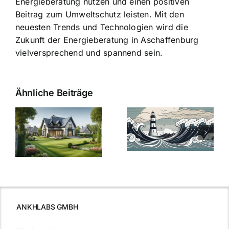
Energieberatung nutzen und einen positiven
Beitrag zum Umweltschutz leisten. Mit den
neuesten Trends und Technologien wird die
Zukunft der Energieberatung in Aschaffenburg
vielversprechend und spannend sein.
Ähnliche Beiträge
Die Evolution
Bauzinsen im
der
Sturm: Die
Bauzinsen: Ein
aktuelle
e
Blick in die
Entwicklung
Vergangenheit
beleuchtet.
und Zukunft.
ANKHLABS GMBH