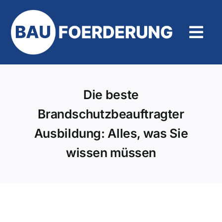
Zum
Inhalt
springen
Tog
Navi
Hilfe und Kontakt
Die beste
Brandschutzbeauftragter
Ausbildung: Alles, was Sie
wissen müssen