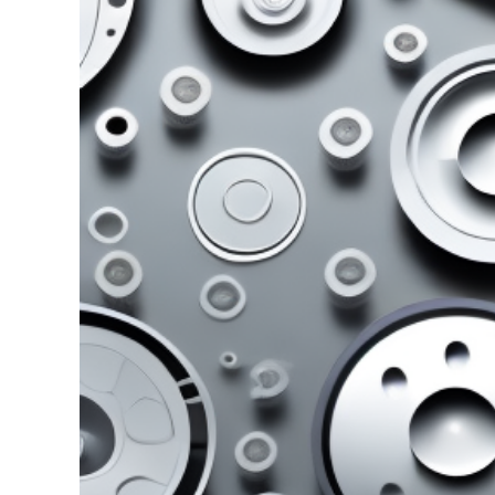
grösseres
Bild