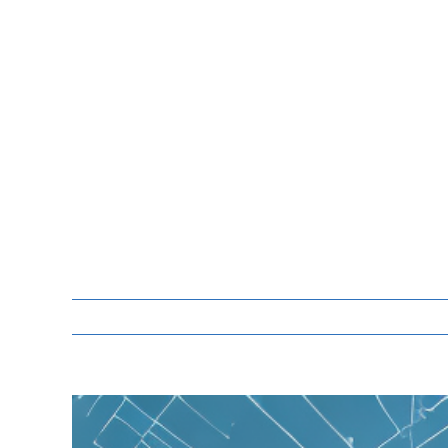
Zeige
grösseres