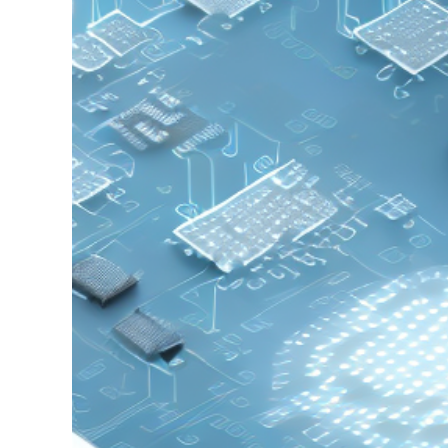
grösseres
Bild