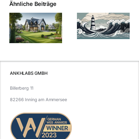
Ähnliche Beiträge
Die Evolution
Bauzinsen im
der
Sturm: Die
Bauzinsen: Ein
aktuelle
e
Blick in die
Entwicklung
Vergangenheit
beleuchtet.
und Zukunft.
ANKHLABS GMBH
Billerberg 11
82266 Inning am Ammersee