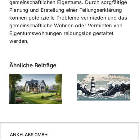
gemeinschaftlichen Eigentums. Durch sorgfältige
Planung und Erstellung einer Teilungserklärung
können potenzielle Probleme vermieden und das
gemeinschaftliche Wohnen oder Vermieten von
Eigentumswohnungen reibungslos gestaltet
werden.
Ähnliche Beiträge
Die Evolution
Bauzinsen im
der
Sturm: Die
Bauzinsen: Ein
aktuelle
e
Blick in die
Entwicklung
Vergangenheit
beleuchtet.
und Zukunft.
ANKHLABS GMBH