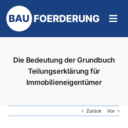
Zum
Inhalt
springen
Tog
Navi
Hilfe und Kontakt
Die Bedeutung der Grundbuch
Teilungserklärung für
Immobilieneigentümer
Zurück
Vor