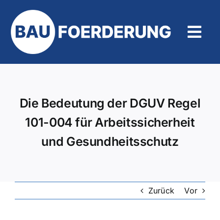
Zum
Inhalt
springen
Tog
Navi
Hilfe und Kontakt
Die Bedeutung der DGUV Regel
101-004 für Arbeitssicherheit
und Gesundheitsschutz
Zurück
Vor