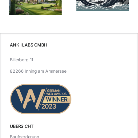
Bauzinsen: Ein
aktuelle
e
Blick in die
Entwicklung
Vergangenheit
beleuchtet.
und Zukunft.
ANKHLABS GMBH
Billerberg 11
82266 Inning am Ammersee
ÜBERSICHT
Baufoerderung