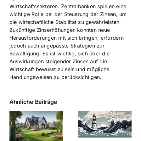
Wirtschaftssektoren. Zentralbanken spielen eine
wichtige Rolle bei der Steuerung der Zinsen, um
die wirtschaftliche Stabilität zu gewährleisten.
Zukünftige Zinserhöhungen könnten neue
Herausforderungen mit sich bringen, erfordern
jedoch auch angepasste Strategien zur
Bewältigung. Es ist wichtig, sich über die
Auswirkungen steigender Zinsen auf die
Wirtschaft bewusst zu sein und mögliche
Handlungsweisen zu berücksichtigen.
Ähnliche Beiträge
Die Evolution
Bauzinsen im
der
Sturm: Die
Bauzinsen: Ein
aktuelle
e
Blick in die
Entwicklung