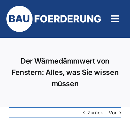
Zum
Inhalt
springen
Tog
Navi
Hilfe und Kontakt
Der Wärmedämmwert von
Fenstern: Alles, was Sie wissen
müssen
Zurück
Vor