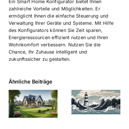
Ein Smart Home Konfigurator bietet Ihnen
zahlreiche Vorteile und Möglichkeiten. Er
ermöglicht Ihnen die einfache Steuerung und
Verwaltung Ihrer Geräte und Systeme. Mit Hilfe
des Konfigurators können Sie Zeit sparen,
Energieressourcen effizient nutzen und Ihren
Wohnkomfort verbessern. Nutzen Sie die
Chance, Ihr Zuhause intelligent und
zukunftssicher zu gestalten.
Ähnliche Beiträge
Die Evolution
Bauzinsen im
der
Sturm: Die
Bauzinsen: Ein
aktuelle
e
Blick in die
Entwicklung
Vergangenheit
beleuchtet.
und Zukunft.