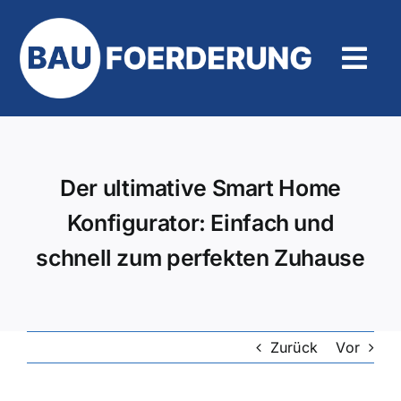
Zum
Inhalt
springen
Tog
Navi
Hilfe und Kontakt
Der ultimative Smart Home
Konfigurator: Einfach und
schnell zum perfekten Zuhause
Zurück
Vor