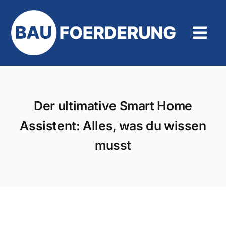
Zum
Inhalt
springen
Tog
Navi
Hilfe und Kontakt
Der ultimative Smart Home
Assistent: Alles, was du wissen
musst