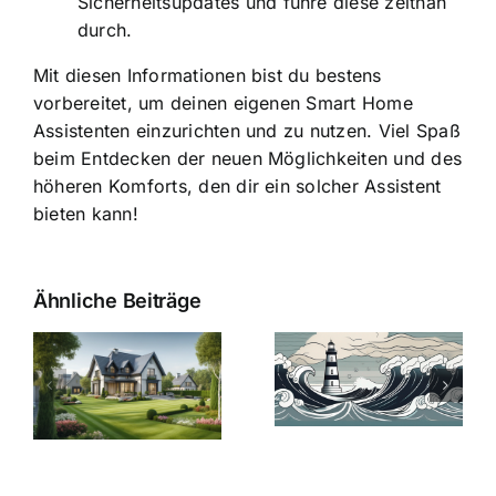
Sicherheitsupdates und führe diese zeitnah
durch.
Mit diesen Informationen bist du bestens
vorbereitet, um deinen eigenen Smart Home
Assistenten einzurichten und zu nutzen. Viel Spaß
beim Entdecken der neuen Möglichkeiten und des
höheren Komforts, den dir ein solcher Assistent
bieten kann!
Ähnliche Beiträge
Die Evolution
Bauzinsen im
der
Sturm: Die
Bauzinsen: Ein
aktuelle
e
Blick in die
Entwicklung
Vergangenheit
beleuchtet.
und Zukunft.