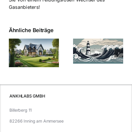
Gasanbieters!
Ähnliche Beiträge
Die Evolution
Bauzinsen im
der
Sturm: Die
Bauzinsen: Ein
aktuelle
e
Blick in die
Entwicklung
Vergangenheit
beleuchtet.
und Zukunft.
ANKHLABS GMBH
Billerberg 11
82266 Inning am Ammersee