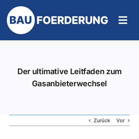
Zum
Inhalt
springen
Tog
Navi
Hilfe und Kontakt
Der ultimative Leitfaden zum
Gasanbieterwechsel
Zurück
Vor