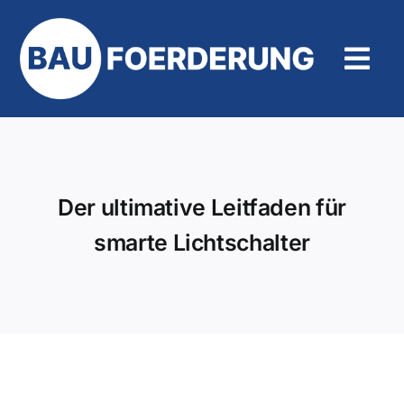
Zum
Inhalt
springen
Tog
Navi
Hilfe und Kontakt
Der ultimative Leitfaden für
smarte Lichtschalter