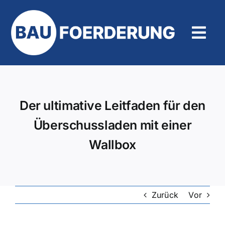
Zum
Inhalt
springen
Tog
Navi
Hilfe und Kontakt
Der ultimative Leitfaden für den
Überschussladen mit einer
Wallbox
Zurück
Vor