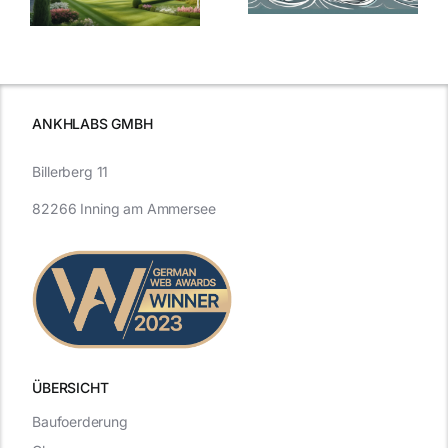
Blick in die
Entwicklung
Vergangenheit
beleuchtet.
und Zukunft.
ANKHLABS GMBH
Billerberg 11
82266 Inning am Ammersee
ÜBERSICHT
Baufoerderung