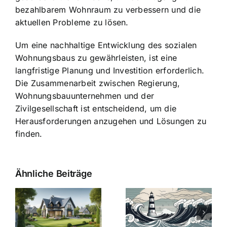
bezahlbarem Wohnraum zu verbessern und die
aktuellen Probleme zu lösen.
Um eine nachhaltige Entwicklung des sozialen
Wohnungsbaus zu gewährleisten, ist eine
langfristige Planung und Investition erforderlich.
Die Zusammenarbeit zwischen Regierung,
Wohnungsbauunternehmen und der
Zivilgesellschaft ist entscheidend, um die
Herausforderungen anzugehen und Lösungen zu
finden.
Ähnliche Beiträge
Die Evolution
Bauzinsen im
der
Sturm: Die
Bauzinsen: Ein
aktuelle
e
Blick in die