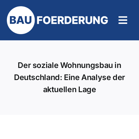
Zum
Inhalt
springen
Tog
Navi
Hilfe und Kontakt
Der soziale Wohnungsbau in
Deutschland: Eine Analyse der
aktuellen Lage