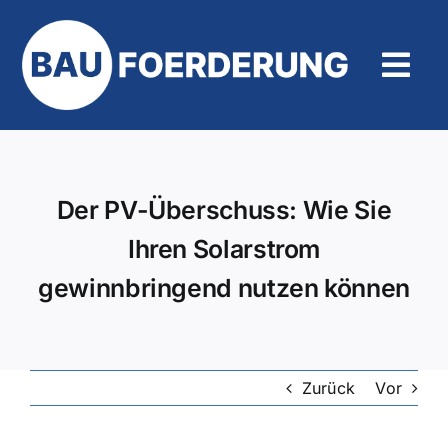
Zum
Inhalt
springen
Tog
Navi
Hilfe und Kontakt
Der PV-Überschuss: Wie Sie
Ihren Solarstrom
gewinnbringend nutzen können
Zurück
Vor