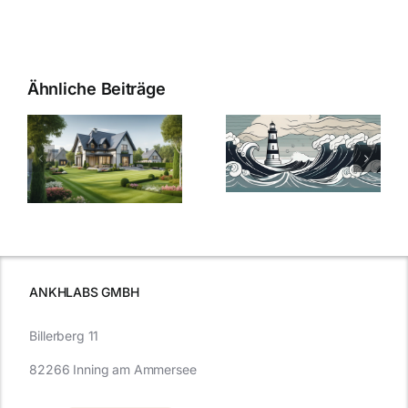
Ähnliche Beiträge
Die Evolution
Bauzinsen im
der
Sturm: Die
Bauzinsen: Ein
aktuelle
e
Blick in die
Entwicklung
Vergangenheit
beleuchtet.
und Zukunft.
ANKHLABS GMBH
Billerberg 11
82266 Inning am Ammersee