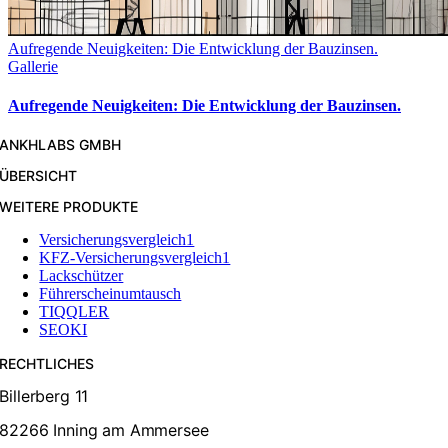
Aufregende Neuigkeiten: Die Entwicklung der Bauzinsen.
Gallerie
Aufregende Neuigkeiten: Die Entwicklung der Bauzinsen.
ANKHLABS GMBH
ÜBERSICHT
WEITERE PRODUKTE
Versicherungsvergleich1
KFZ-Versicherungsvergleich1
Lackschützer
Führerscheinumtausch
TIQQLER
SEOKI
RECHTLICHES
Billerberg 11
82266 Inning am Ammersee