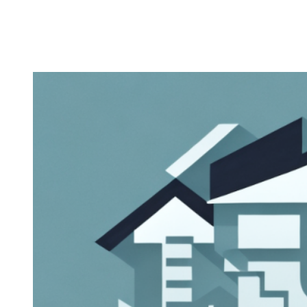
Zeige
grösseres
Bild