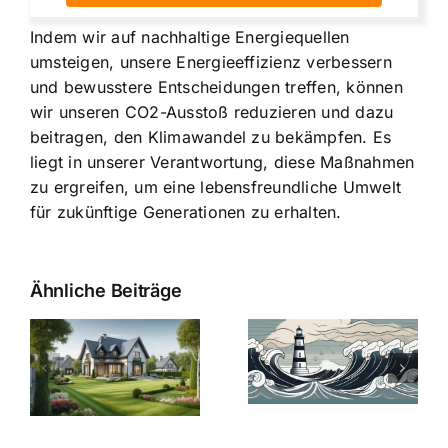
Indem wir auf nachhaltige Energiequellen
umsteigen, unsere Energieeffizienz verbessern
und
bewusstere Entscheidungen treffen
, können
wir unseren CO2-Ausstoß reduzieren und dazu
beitragen, den Klimawandel zu bekämpfen. Es
liegt in unserer Verantwortung, diese Maßnahmen
zu ergreifen, um eine lebensfreundliche Umwelt
für zukünftige Generationen zu erhalten.
Ähnliche Beiträge
Die Evolution
Bauzinsen im
der
Sturm: Die
Bauzinsen: Ein
aktuelle
e
Blick in die
Entwicklung
Vergangenheit
beleuchtet.
und Zukunft.