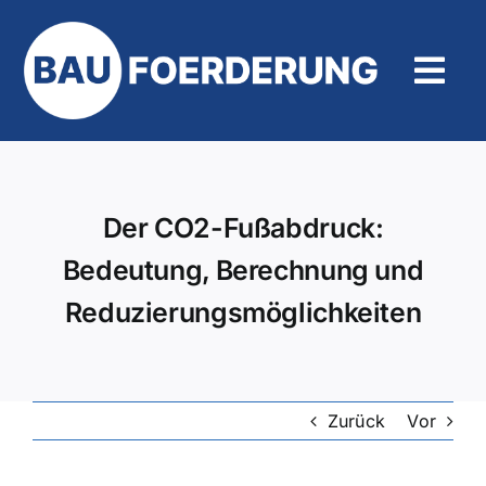
Zum
Inhalt
springen
Tog
Navi
Hilfe und Kontakt
Der CO2-Fußabdruck:
Bedeutung, Berechnung und
Reduzierungsmöglichkeiten
Zurück
Vor