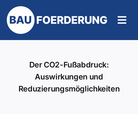
Zum
Inhalt
springen
Tog
Navi
Hilfe und Kontakt
Der CO2-Fußabdruck:
Auswirkungen und
Reduzierungsmöglichkeiten