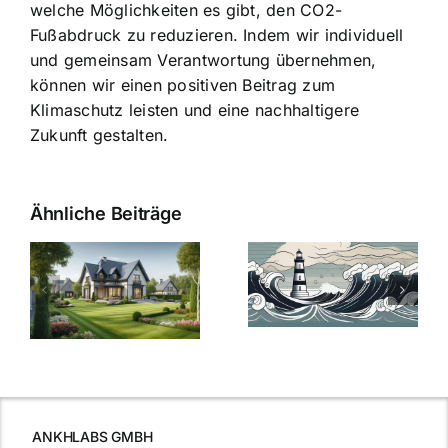
welche Möglichkeiten es gibt, den CO2-
Fußabdruck zu reduzieren. Indem wir individuell
und gemeinsam Verantwortung übernehmen,
können wir einen positiven Beitrag zum
Klimaschutz leisten und eine nachhaltigere
Zukunft gestalten.
Ähnliche Beiträge
Die Evolution
Bauzinsen im
der
Sturm: Die
Bauzinsen: Ein
aktuelle
e
Blick in die
Entwicklung
Vergangenheit
beleuchtet.
und Zukunft.
ANKHLABS GMBH