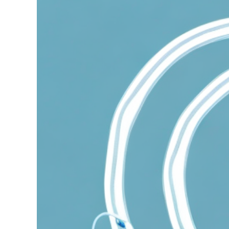
grösseres
Bild