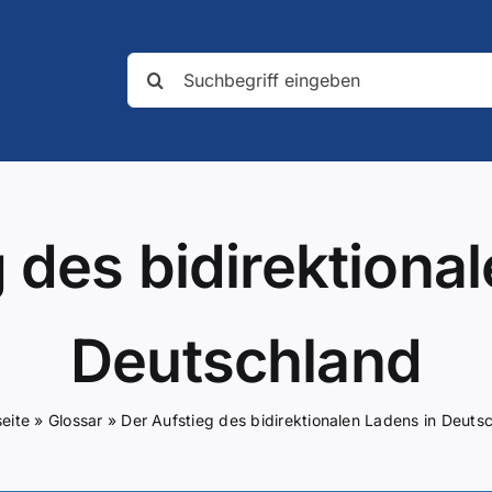
Suche
nach:
 des bidirektiona
Deutschland
seite
»
Glossar
»
Der Aufstieg des bidirektionalen Ladens in Deuts