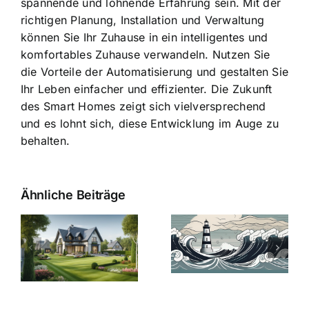
spannende und lohnende Erfahrung sein. Mit der
richtigen Planung, Installation und Verwaltung
können Sie Ihr Zuhause in ein intelligentes und
komfortables Zuhause verwandeln. Nutzen Sie
die Vorteile der Automatisierung und gestalten Sie
Ihr Leben einfacher und effizienter. Die Zukunft
des Smart Homes zeigt sich vielversprechend
und es lohnt sich, diese Entwicklung im Auge zu
behalten.
Ähnliche Beiträge
Die Evolution
Bauzinsen im
der
Sturm: Die
Bauzinsen: Ein
aktuelle
e
Blick in die
Entwicklung
Vergangenheit
beleuchtet.
und Zukunft.