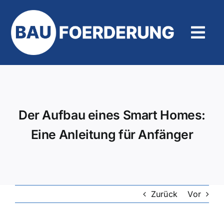
Zum
Inhalt
springen
Tog
Navi
Hilfe und Kontakt
Der Aufbau eines Smart Homes:
Eine Anleitung für Anfänger
Zurück
Vor