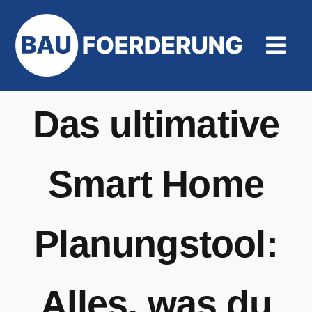
Zum
Inhalt
springen
Togg
Navi
Hilfe un
Das ultimative
Smart Home
Planungstool:
Alles, was du