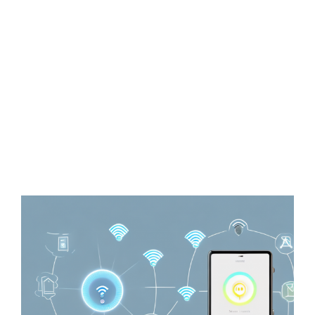
Zeige
grösseres
Bild