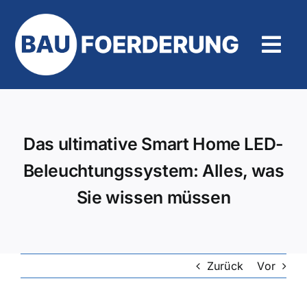
Zum
Inhalt
springen
Tog
Navi
Hilfe und Kontakt
Das ultimative Smart Home LED-
Beleuchtungssystem: Alles, was
Sie wissen müssen
Zurück
Vor