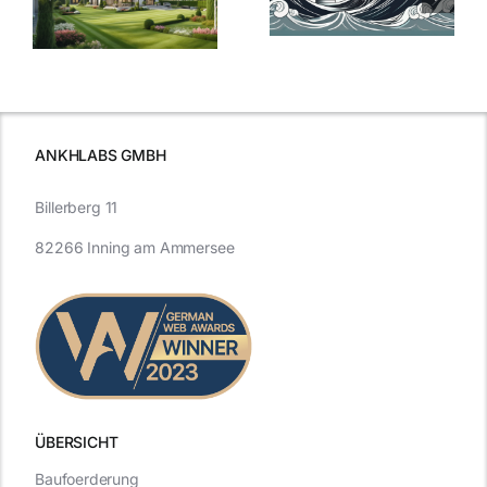
Bauzinsen: Ein
aktuelle
e
Blick in die
Entwicklung
Vergangenheit
beleuchtet.
und Zukunft.
ANKHLABS GMBH
Billerberg 11
82266 Inning am Ammersee
ÜBERSICHT
Baufoerderung