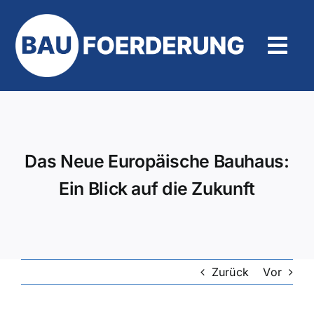
Zum
Inhalt
springen
Tog
Navi
Hilfe und Kontakt
Das Neue Europäische Bauhaus:
Ein Blick auf die Zukunft
Zurück
Vor