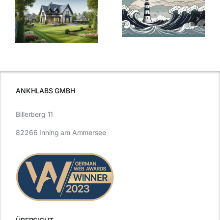
Bauzinsen im
der
Sturm: Die
Bauzinsen: Ein
aktuelle
e
Blick in die
Entwicklung
Vergangenheit
beleuchtet.
und Zukunft.
ANKHLABS GMBH
Billerberg 11
82266 Inning am Ammersee