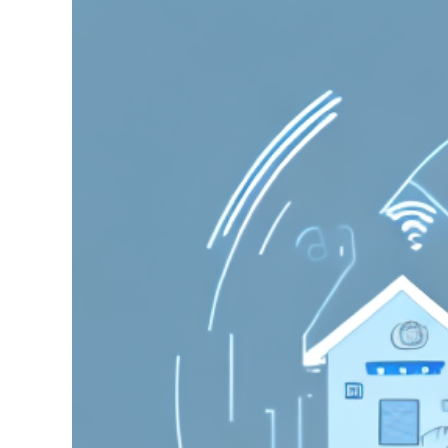
grösseres
Bild