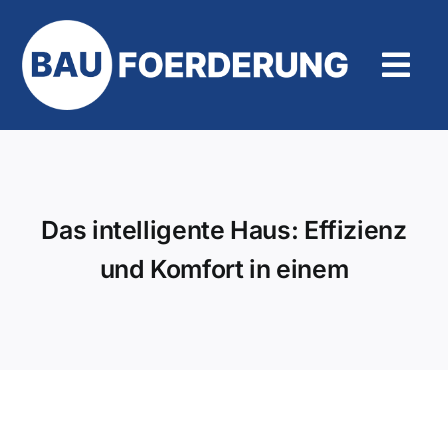
Zum
Inhalt
springen
Tog
Navi
Hilfe und Kontakt
Das intelligente Haus: Effizienz
und Komfort in einem