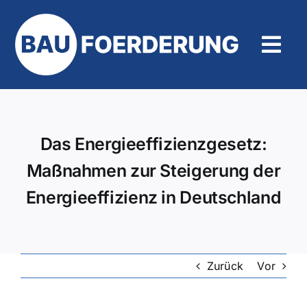
Zum
Inhalt
springen
Tog
Navi
Hilfe und Kontakt
Das Energieeffizienzgesetz:
Maßnahmen zur Steigerung der
Energieeffizienz in Deutschland
Zurück
Vor