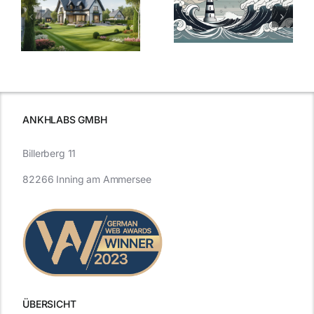
der
Sturm: Die
Bauzinsen: Ein
aktuelle
e
Blick in die
Entwicklung
Vergangenheit
beleuchtet.
und Zukunft.
ANKHLABS GMBH
Billerberg 11
82266 Inning am Ammersee
ÜBERSICHT