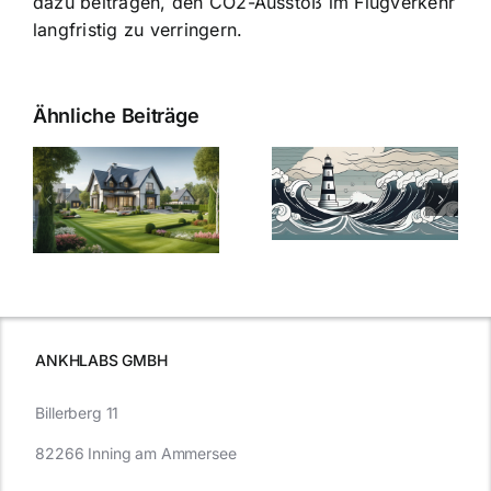
dazu beitragen, den CO2-Ausstoß im Flugverkehr
langfristig zu verringern.
Ähnliche Beiträge
Die Evolution
Bauzinsen im
der
Sturm: Die
Bauzinsen: Ein
aktuelle
e
Blick in die
Entwicklung
Vergangenheit
beleuchtet.
und Zukunft.
ANKHLABS GMBH
Billerberg 11
82266 Inning am Ammersee