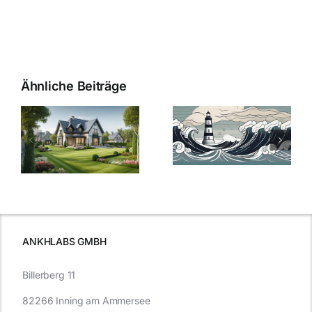
Ähnliche Beiträge
Die Evolution
Bauzinsen im
der
Sturm: Die
Bauzinsen: Ein
aktuelle
e
Blick in die
Entwicklung
Vergangenheit
beleuchtet.
und Zukunft.
ANKHLABS GMBH
Billerberg 11
82266 Inning am Ammersee