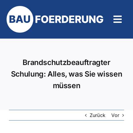
Zum
Inhalt
springen
Tog
Navi
Hilfe und Kontakt
Brandschutzbeauftragter
Schulung: Alles, was Sie wissen
müssen
Zurück
Vor