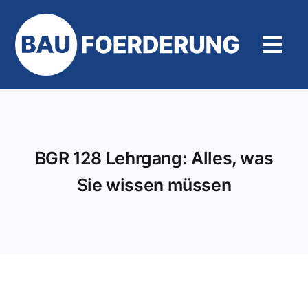
Zum
Inhalt
springen
Tog
Navi
Hilfe und Kontakt
BGR 128 Lehrgang: Alles, was
Sie wissen müssen