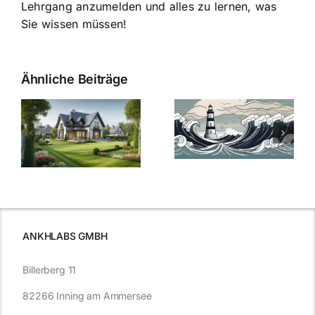
Lehrgang anzumelden und alles zu lernen, was
Sie wissen müssen!
Ähnliche Beiträge
Die Evolution
Bauzinsen im
der
Sturm: Die
Bauzinsen: Ein
aktuelle
e
Blick in die
Entwicklung
Vergangenheit
beleuchtet.
und Zukunft.
ANKHLABS GMBH
Billerberg 11
82266 Inning am Ammersee