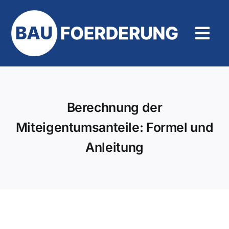
Zum
Inhalt
springen
Tog
Navi
Hilfe und Kontakt
Berechnung der
Miteigentumsanteile: Formel und
Anleitung