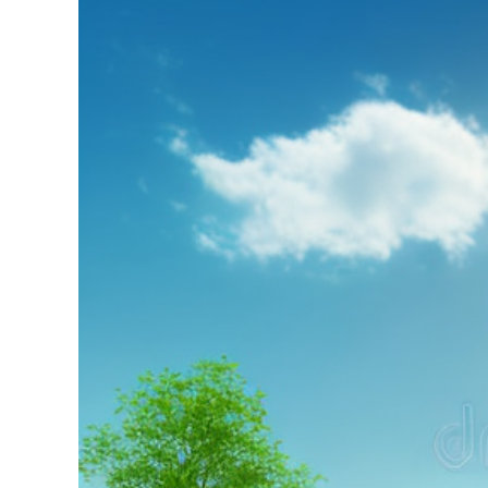
grösseres
Bild