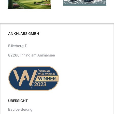
aktuelle
e
Blick in die
Entwicklung
Vergangenheit
beleuchtet.
und Zukunft.
ANKHLABS GMBH
Billerberg 11
82266 Inning am Ammersee
ÜBERSICHT
Baufoerderung