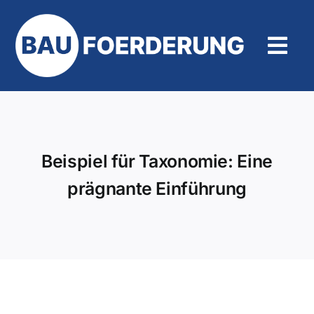
Zum
Inhalt
springen
Tog
Navi
Hilfe und Kontakt
Beispiel für Taxonomie: Eine
prägnante Einführung