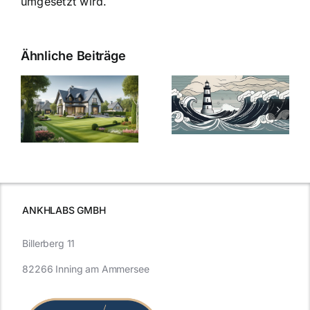
umgesetzt wird.
Ähnliche Beiträge
Die Evolution
Bauzinsen im
der
Sturm: Die
Bauzinsen: Ein
aktuelle
e
Blick in die
Entwicklung
Vergangenheit
beleuchtet.
und Zukunft.
ANKHLABS GMBH
Billerberg 11
82266 Inning am Ammersee