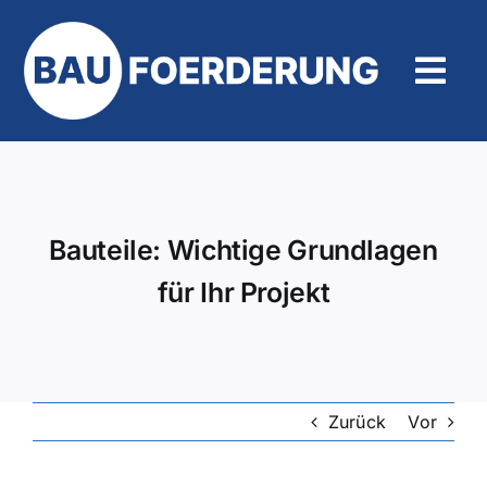
Zum
Inhalt
springen
Tog
Navi
Hilfe und Kontakt
Bauteile: Wichtige Grundlagen
für Ihr Projekt
Zurück
Vor