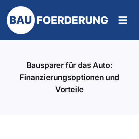
Zum
Inhalt
springen
Tog
Navi
Hilfe und Kontakt
Bausparer für das Auto:
Finanzierungsoptionen und
Vorteile