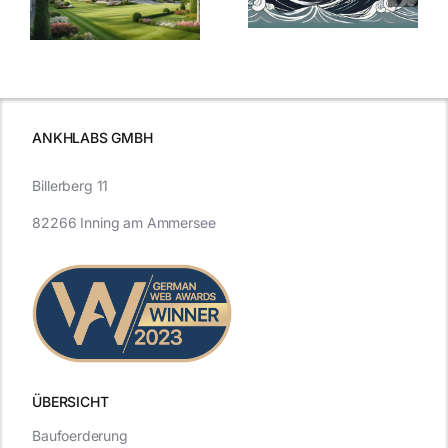
aktuelle
e
Blick in die
Entwicklung
Vergangenheit
beleuchtet.
und Zukunft.
ANKHLABS GMBH
Billerberg 11
82266 Inning am Ammersee
ÜBERSICHT
Baufoerderung